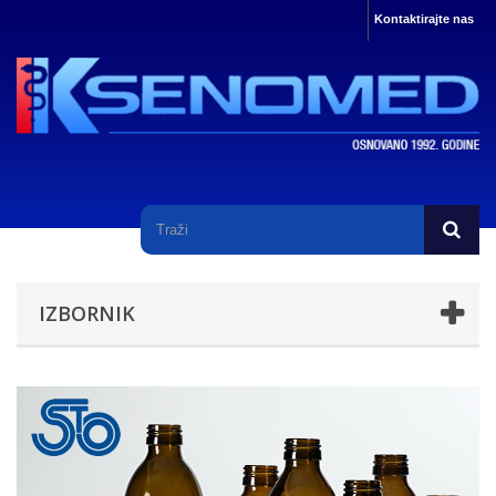
Kontaktirajte nas
IZBORNIK