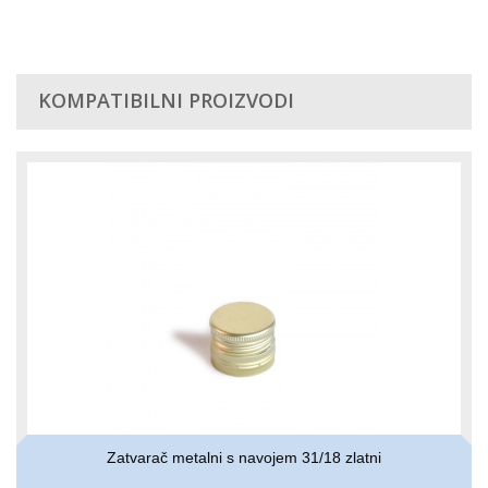
KOMPATIBILNI PROIZVODI
Zatvarač metalni s navojem 31/18 zlatni