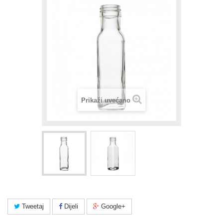
Prikaži uvećano
Tweetaj
Dijeli
Google+