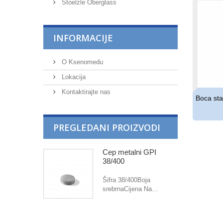
Stoelzle Oberglass
INFORMACIJE
O Ksenomedu
Lokacija
Kontaktirajte nas
Boca sta
PREGLEDANI PROIZVODI
Čep metalni GPI
38/400
Šifra 38/400Boja
srebrnaCijena Na...