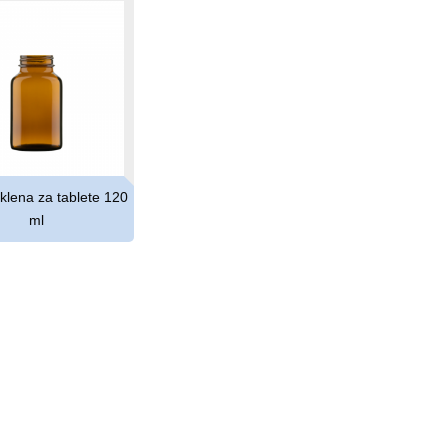
klena za tablete 120
ml