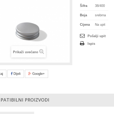
Šifra
38/400
Boja
srebrna
Cijena
Na upit
Pošalji upit
Ispis
Prikaži uvećano
aj
Dijeli
Google+
PATIBILNI PROIZVODI