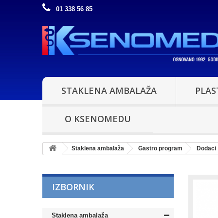
01 338 56 85
STAKLENA AMBALAŽA
PLAS
O KSENOMEDU
Staklena ambalaža
Gastro program
Dodaci
IZBORNIK
Staklena ambalaža