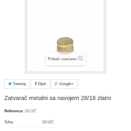
Prikaži uvećano
Tweetaj
Dijeli
Google+
Zatvarač metalni sa navojem 28/18 zlatni
Referenca:
28/18Č
Šifra
28/18Č