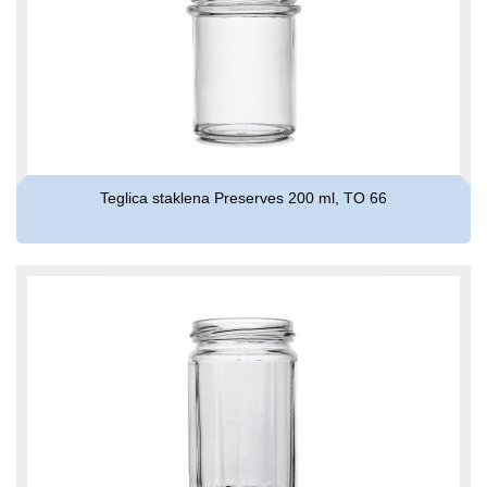
Teglica staklena Preserves 200 ml, TO 66