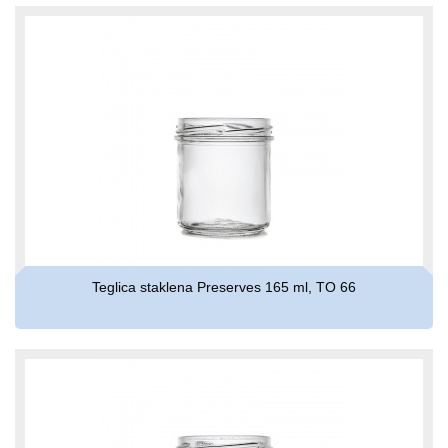
Teglica staklena Preserves 165 ml, TO 66