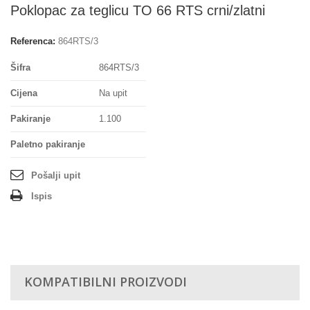
Poklopac za teglicu TO 66 RTS crni/zlatni
Referenca:
864RTS/3
Šifra
864RTS/3
Cijena
Na upit
Pakiranje
1.100
Paletno pakiranje
Pošalji upit
Ispis
KOMPATIBILNI PROIZVODI