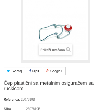
Prikaži uvećano
Tweetaj
Dijeli
Google+
Čep plastični sa metalnim osiguračem sa
ručkicom
Referenca:
2507819B
Šifra
2507819B