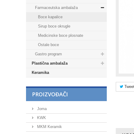
Farmaceutska ambalaža
Boce kapalice
Sirup boce okrugle
Medicinske boce plosnate
Ostale boce
Gastro program
Plastična ambalaža
Keramika
Tweet
PROIZVOĐAČI
Joma
KWK
MKM Keramik