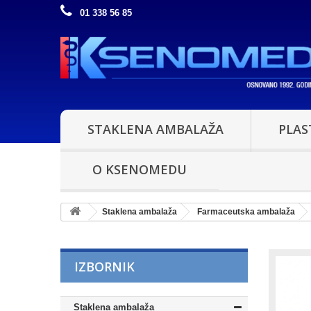
01 338 56 85
STAKLENA AMBALAŽA
PLAS
O KSENOMEDU
Staklena ambalaža
Farmaceutska ambalaža
IZBORNIK
Staklena ambalaža