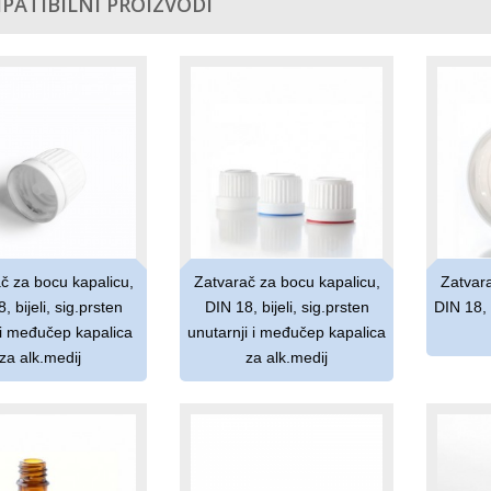
PATIBILNI PROIZVODI
č za bocu kapalicu,
Zatvarač za bocu kapalicu,
Zatvara
, bijeli, sig.prsten
DIN 18, bijeli, sig.prsten
DIN 18, 
 i međučep kapalica
unutarnji i međučep kapalica
za alk.medij
za alk.medij