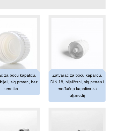
č za bocu kapalicu,
Zatvarač za bocu kapalicu,
bijeli, sig.prsten, bez
DIN 18, bijeli/crni, sig.prsten i
umetka
međučep kapalica za
ulj.medij