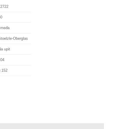
72722
30
smeđa
Stoelzle-Oberglas
a upit
104
9.152