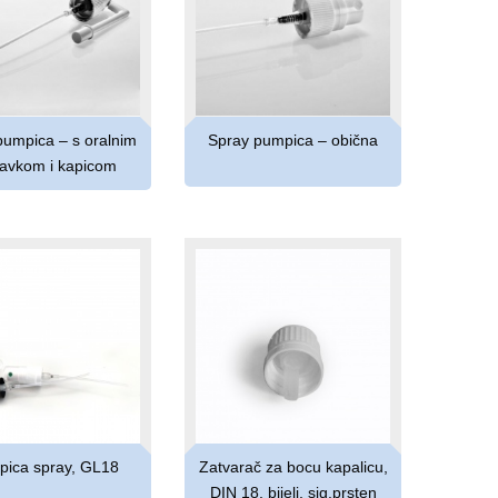
pumpica – s oralnim
Spray pumpica – obična
avkom i kapicom
ica spray, GL18
Zatvarač za bocu kapalicu,
DIN 18, bijeli, sig.prsten