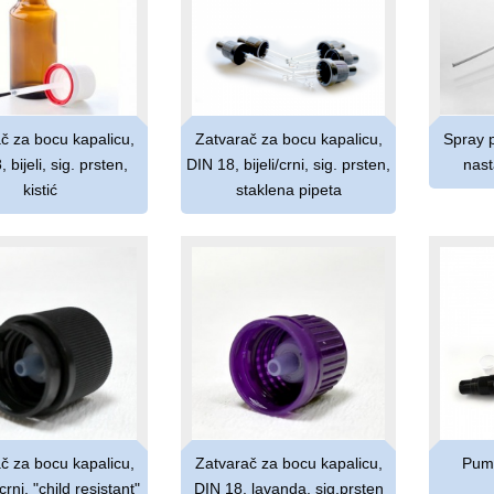
č za bocu kapalicu,
Zatvarač za bocu kapalicu,
Spray 
 bijeli, sig. prsten,
DIN 18, bijeli/crni, sig. prsten,
nast
kistić
staklena pipeta
č za bocu kapalicu,
Zatvarač za bocu kapalicu,
Pump
rni, "child resistant"
DIN 18, lavanda, sig.prsten