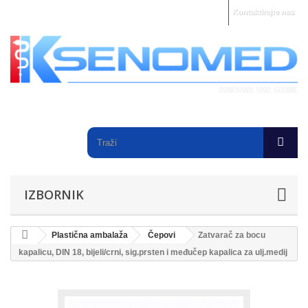
Kontaktirajte nas
IZBORNIK
Plastična ambalaža
Čepovi
Zatvarač za bocu
kapalicu, DIN 18, bijeli/crni, sig.prsten i međučep kapalica za ulj.medij