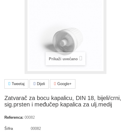
Prikaži uvećano
Tweetaj
Dijeli
Google+
Zatvarač za bocu kapalicu, DIN 18, bijeli/crni,
sig.prsten i međučep kapalica za ulj.medij
Referenca:
00082
Šifra
00082