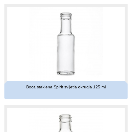
Boca staklena Spirit svijetla okrugla 125 ml